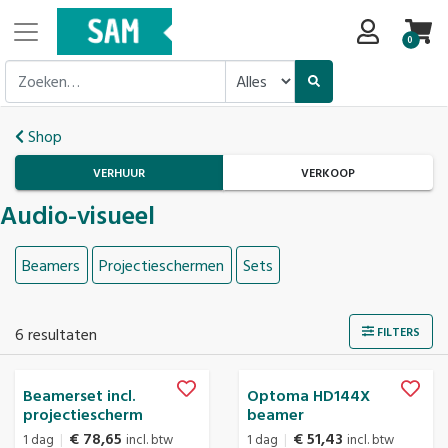
0
Shop
VERHUUR
VERKOOP
Audio-visueel
Beamers
Projectieschermen
Sets
6
resultaten
FILTERS
Beamerset incl.
Optoma HD144X
projectiescherm
beamer
€ 78,65
€ 51,43
1 dag
|
incl. btw
1 dag
|
incl. btw