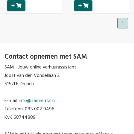
1
Contact opnemen met SAM
SAM - Jouw online verhuurassistent
Joost van den Vondellaan 2
5152LE Drunen
E-mail:
info@samrental.nl
Telefoon: 085 002 0496
KvK 68744889
SAM is ontwikkeld door het team van direct-effect e-